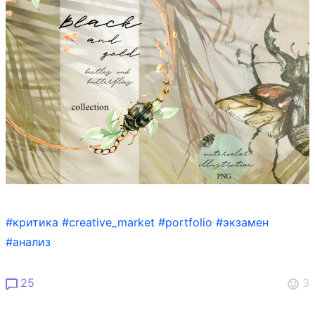
#критика
#creative_market
#portfolio
#экзамен
#анализ
25
3