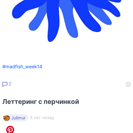
#madfish_week14
2
Леттеринг с перчинкой
8 лет назад
Julimur