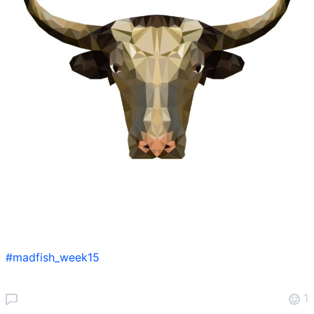
#madfish_week15
1