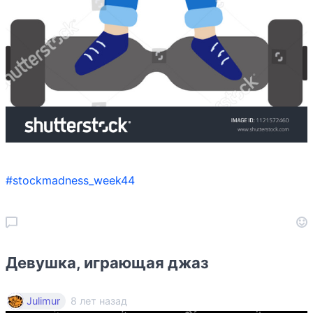
#stockmadness_week44
Девушка, играющая джаз
8 лет назад
Julimur