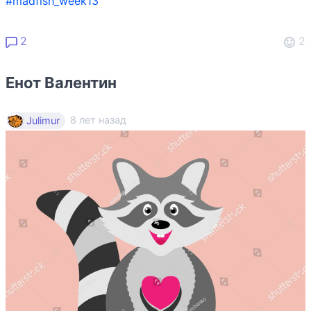
#madfish_week13
2
2
Енот Валентин
8 лет назад
Julimur