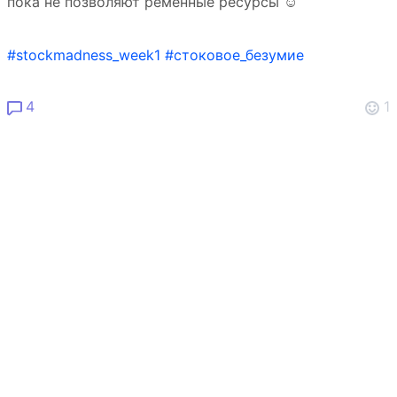
пока не позволяют ременные ресурсы ☺️
#stockmadness_week1
#стоковое_безумие
4
1