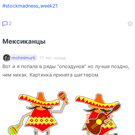
#stockmadness_week21
2
Мексиканцы
11 лет назад
mohinimurti
Вот и я попала в ряды “опоздунов” но лучше поздно,
чем никак. Картинка принята шаттером.