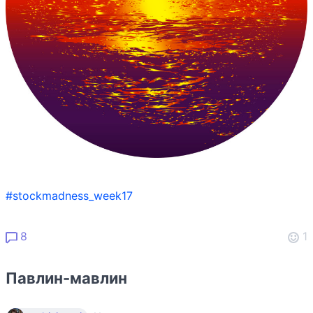
#stockmadness_week17
8
1
Павлин-мавлин