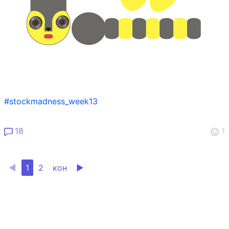
#stockmadness_week13
18
1
◀
1
2
кон
▶