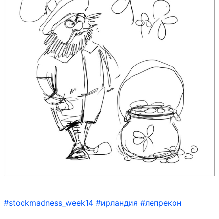
#stockmadness_week14
#ирландия
#лепрекон