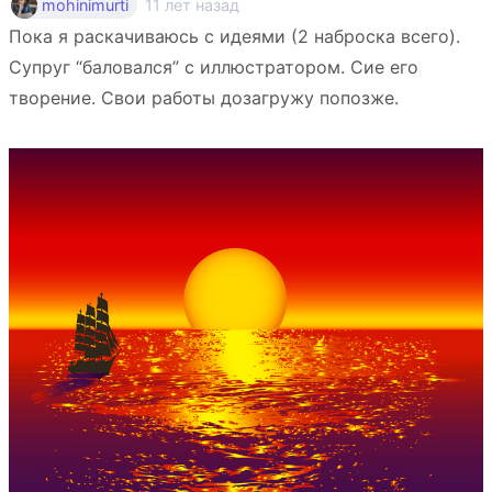
11 лет назад
mohinimurti
Пока я раскачиваюсь с идеями (2 наброска всего).
Супруг “баловался” с иллюстратором. Сие его
творение. Свои работы дозагружу попозже.