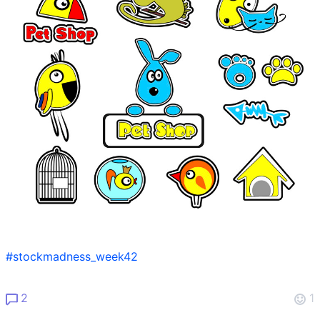
#stockmadness_week42
2
1