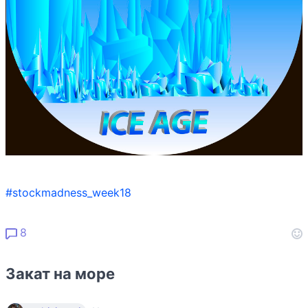
#stockmadness_week18
8
Закат на море