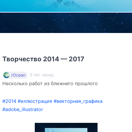
Творчество 2014 — 2017
9 лет назад
rOcean
Несколько работ из ближнего прошлого
#2014
#иллюстрация
#векторная_графика
#adobe_illustrator