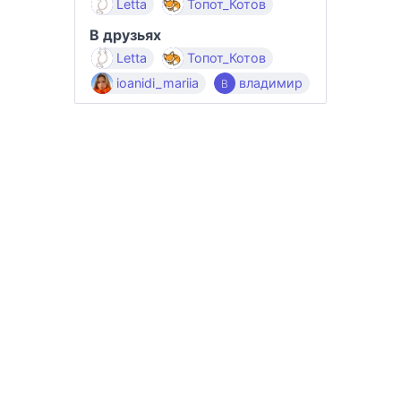
Letta
Топот_Котов
В друзьях
Letta
Топот_Котов
ioanidi_mariia
владимир