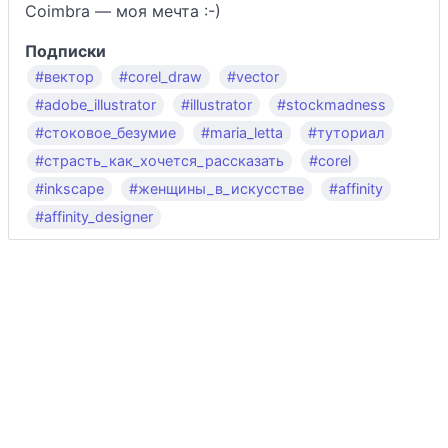
Coimbra — моя мечта :-)
Подписки
#вектор
#corel_draw
#vector
#adobe_illustrator
#illustrator
#stockmadness
#стоковое_безумие
#maria_letta
#туториал
#страсть_как_хочется_рассказать
#corel
#inkscape
#женщины_в_искусстве
#affinity
#affinity_designer