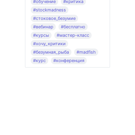
#обучение
#критика
#stockmadness
#стоковое_безумие
#вебинар
#бесплатно
#курсы
#мастер-класс
#хочу_критики
#безумная_рыба
#madfish
#курс
#конференция