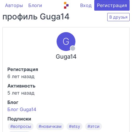
Авторы
Блоги
Вход
Регистрация
профиль Guga14
В друзья
Guga14
Регистрация
6 лет назад
Активность
5 лет назад
Блог
Блог Guga14
Подписки
#вопросы
#новичкам
#etsy
#этси