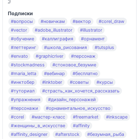
;)
Подписки
#вопросы
#новичкам
#вектор
#corel_draw
#vector
#adobe_illustrator
#illustrator
#обучение
#каллиграфия
#орнамент
#леттеринг
#школа_рисования
#tutsplus
#envato
#graphicriver
#персонаж
#stockmadness
#стоковое_безумие
#maria_letta
#вебинар
#бесплатно
#инктобер
#inktober
#советы
#курсы
#туториал
#страсть_как_хочется_рассказать
#упражнения
#дизайн_персонажей
#персонажи
#орнаментальное_искусство
#corel
#мастер-класс
#freemarket
#inkscape
#женщины_в_искусстве
#affinity
#affinity_designer
#afterstock
#безумная_рыба