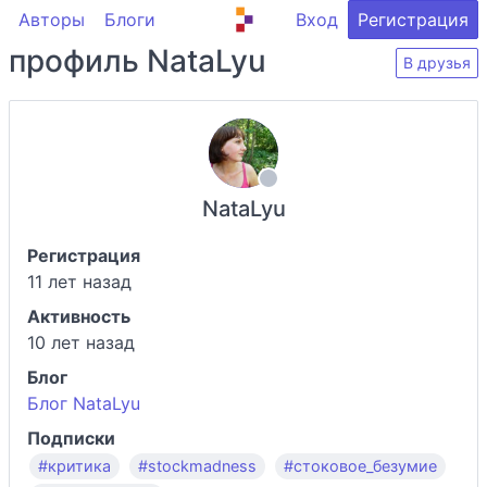
Авторы
Блоги
Вход
Регистрация
профиль NataLyu
В друзья
NataLyu
Регистрация
11 лет назад
Активность
10 лет назад
Блог
Блог NataLyu
Подписки
#критика
#stockmadness
#стоковое_безумие