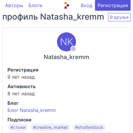
Авторы
Блоги
Вход
Регистрация
профиль Natasha_kremm
В друзья
Natasha_kremm
Регистрация
9 лет назад
Активность
8 лет назад
Блог
Блог Natasha_kremm
Подписки
#стоки
#creative_market
#shutterstock