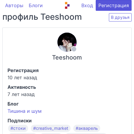
Авторы
Блоги
Вход
Регистрация
профиль Teeshoom
В друзья
Teeshoom
Регистрация
10 лет назад
Активность
7 лет назад
Блог
Тишина и шум
Подписки
#стоки
#creative_market
#акварель