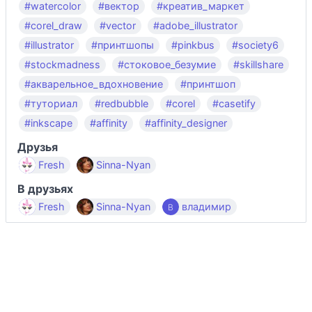
#watercolor
#вектор
#креатив_маркет
#corel_draw
#vector
#adobe_illustrator
#illustrator
#принтшопы
#pinkbus
#society6
#stockmadness
#стоковое_безумие
#skillshare
#акварельное_вдохновение
#принтшоп
#туториал
#redbubble
#corel
#casetify
#inkscape
#affinity
#affinity_designer
Друзья
Fresh
Sinna-Nyan
В друзьях
Fresh
Sinna-Nyan
владимир