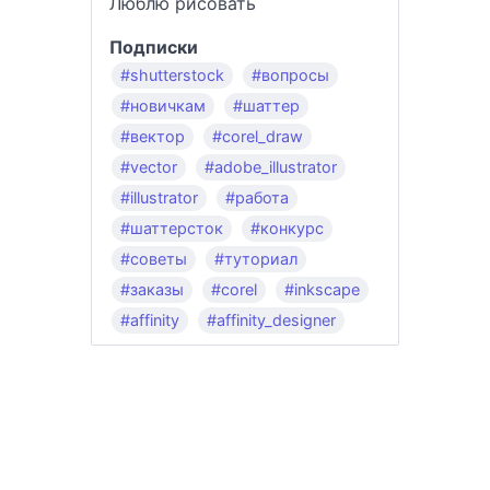
Люблю рисовать
Подписки
#shutterstock
#вопросы
#новичкам
#шаттер
#вектор
#corel_draw
#vector
#adobe_illustrator
#illustrator
#работа
#шаттерсток
#конкурс
#советы
#туториал
#заказы
#corel
#inkscape
#affinity
#affinity_designer