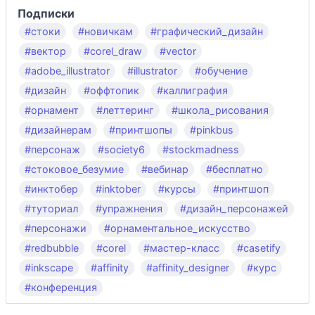
Подписки
#стоки
#новичкам
#графический_дизайн
#вектор
#corel_draw
#vector
#adobe_illustrator
#illustrator
#обучение
#дизайн
#оффтопик
#каллиграфия
#орнамент
#леттеринг
#школа_рисования
#дизайнерам
#принтшопы
#pinkbus
#персонаж
#society6
#stockmadness
#стоковое_безумие
#вебинар
#бесплатно
#инктобер
#inktober
#курсы
#принтшоп
#туториал
#упражнения
#дизайн_персонажей
#персонажи
#орнаментальное_искусство
#redbubble
#corel
#мастер-класс
#casetify
#inkscape
#affinity
#affinity_designer
#курс
#конференция