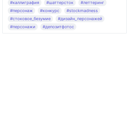
#каллиграфия
#шаттерсток
#леттеринг
#персонаж
#конкурс
#stockmadness
#стоковое_безумие
#дизайн_персонажей
#персонажи
#депозитфотос