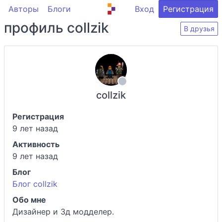
Авторы
Блоги
Вход
Регистрация
профиль collzik
В друзья
collzik
Регистрация
9 лет назад
Активность
9 лет назад
Блог
Блог collzik
Обо мне
Дизайнер и 3д модделер.