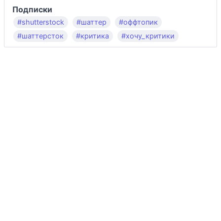
Подписки
#shutterstock
#шаттер
#оффтопик
#шаттерсток
#критика
#хочу_критики