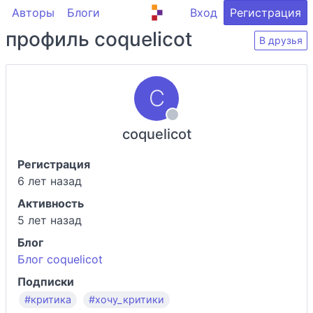
Авторы
Блоги
Вход
Регистрация
профиль coquelicot
В друзья
coquelicot
Регистрация
6 лет назад
Активность
5 лет назад
Блог
Блог coquelicot
Подписки
#критика
#хочу_критики