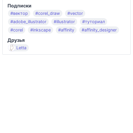
Подписки
#вектор
#corel_draw
#vector
#adobe_illustrator
#illustrator
#туториал
#corel
#inkscape
#affinity
#affinity_designer
Друзья
Letta