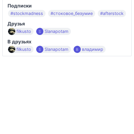
Подписки
#stockmadness
#стоковое_безумие
#afterstock
Друзья
filkusto
Slanapotam
В друзьях
filkusto
Slanapotam
владимир