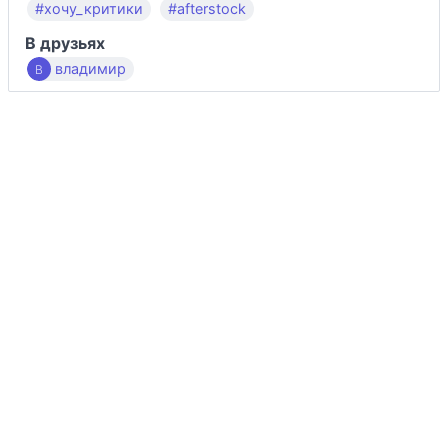
#хочу_критики
#afterstock
В друзьях
владимир