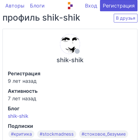
Авторы
Блоги
Вход
Регистрация
профиль shik-shik
В друзья
shik-shik
Регистрация
9 лет назад
Активность
7 лет назад
Блог
shik-shik
Подписки
#критика
#stockmadness
#стоковое_безумие