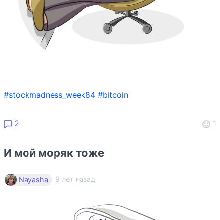
#stockmadness_week84
#bitcoin
2
1
И мой моряк тоже
9 лет назад
Nayasha