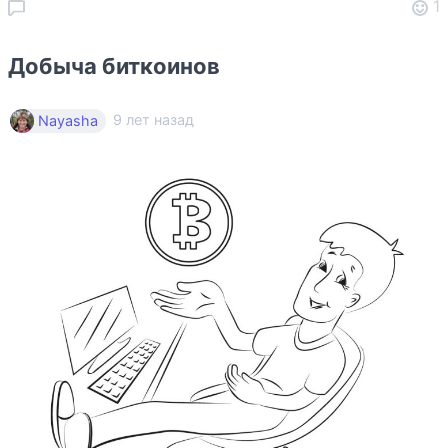
1
Добыча биткоинов
9 лет назад
Nayasha