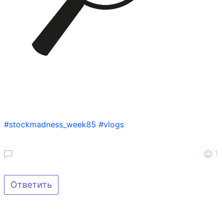
#stockmadness_week85
#vlogs
1
Ответить