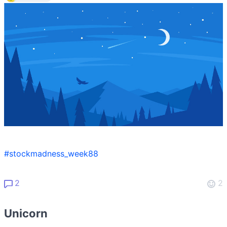
#stockmadness_week88
2
2
Unicorn