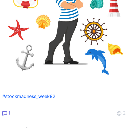
#stockmadness_week82
1
2