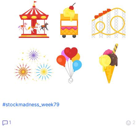
#stockmadness_week79
1
2