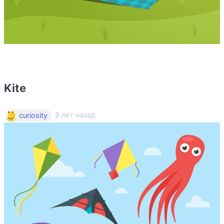
Kite
9 лет назад
curiosity