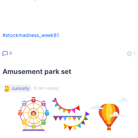
#stockmadness_week81
4
1
Amusement park set
9 лет назад
curiosity