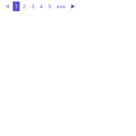
◀
1
2
3
4
5
кон
▶