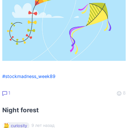
#stockmadness_week89
1
8
Night forest
9 лет назад
curiosity