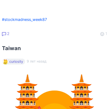
#stockmadness_week87
2
1
Taiwan
9 лет назад
curiosity