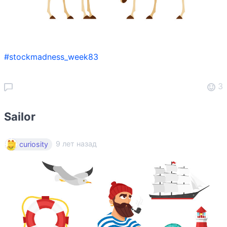
#stockmadness_week83
3
Sailor
9 лет назад
curiosity