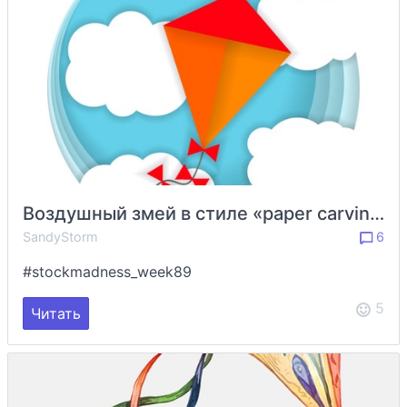
Воздушный змей в стиле «paper carving»
SandyStorm
6
#stockmadness_week89
5
Читать