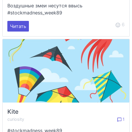
Воздушные змеи несутся ввысь
#stockmadness_week89
6
Читать
Kite
curiosity
1
#stockmadness_week89