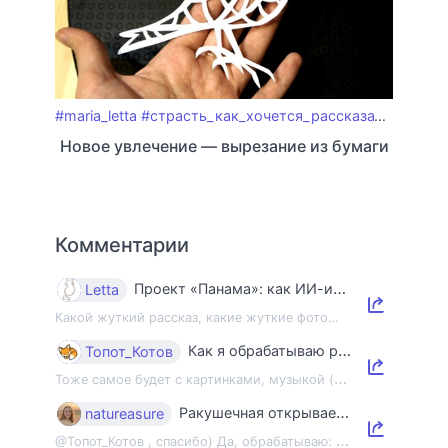
#maria_letta
#страсть_как_хочется_рассказать
#вырез
Новое увлечение — вырезание из бумаги
Комментарии
Проект «Панама»: как ИИ-индустрия уничтожает книги и знания
Letta
Какой жуткий рассказ, какие жуткие фото…
Как я обрабатываю ракушки
Топот_Котов
Т
оже самое будет с картинками, музыкой (mp3) и некоторыми файлами (pdf, zip) 😊 Н...
Ракушечная открывает двери
natureasure
@
Топот_Котов , спасибо) Да, обрабатываю: сначала замачиваю в мыльном растворе, п...