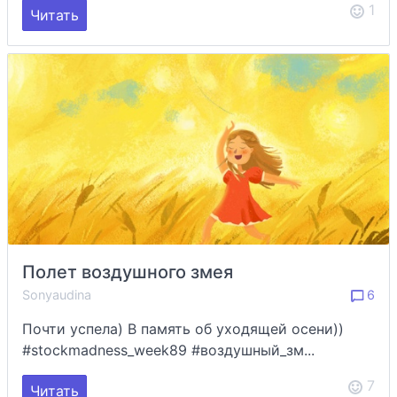
1
Читать
Полет воздушного змея
Sonyaudina
6
Почти успела) В память об уходящей осени))
#stockmadness_week89 #воздушный_зм...
7
Читать