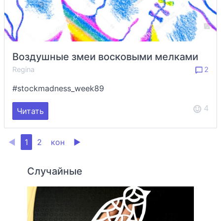
Воздушные змеи восковыми мелками
Regina
2
#stockmadness_week89
4
Читать
◀
1
2
кон
▶
Случайные