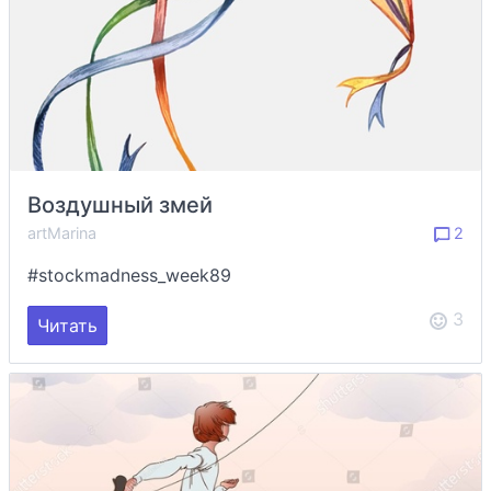
Воздушный змей
artMarina
2
#stockmadness_week89
3
Читать