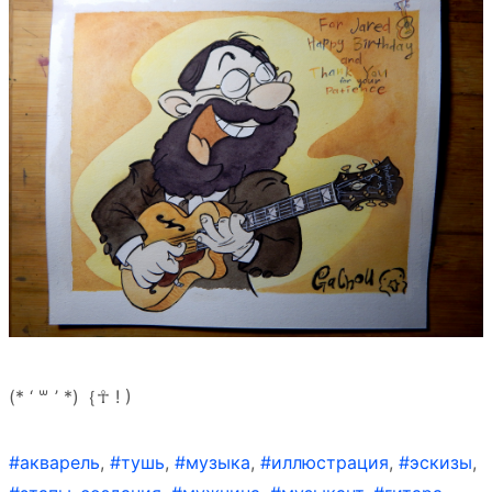
(* ‘ ꒳ ’ *)｛☥ ! )
#акварель
,
#тушь
,
#музыка
,
#иллюстрация
,
#эскизы
,