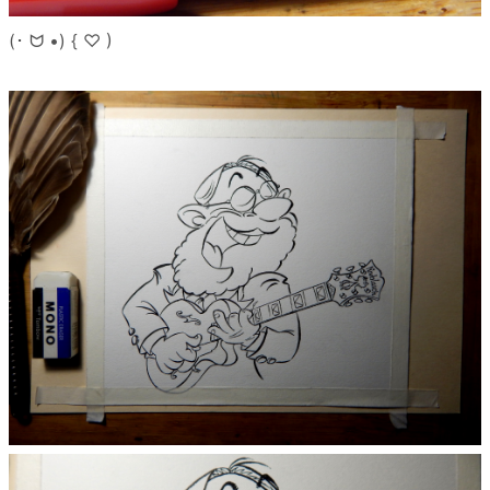
(･ ᗢ •) { ♡ )