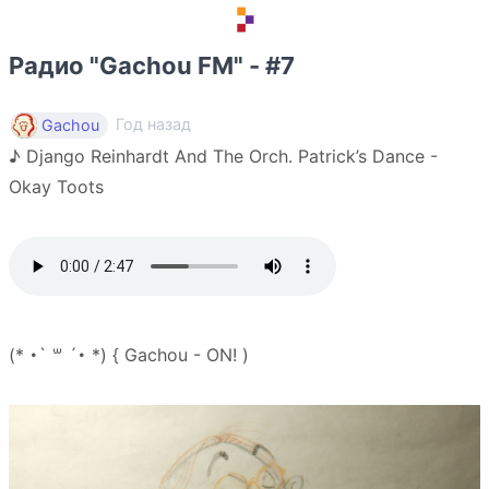
Радио "Gachou FM" - #7
Год назад
Gachou
♪ Django Reinhardt And The Orch. Patrick’s Dance -
Okay Toots
(* ･` ꒳ ´･ *) { Gachou - ON! )