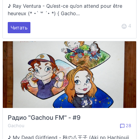
♪ Ray Ventura - Qu’est-ce qu’on attend pour être
heureux (* ･` ꒳ ´･ *) { Gacho...
4
Читать
Радио "Gachou FM" - #9
Gachou
28
♪ My Dead Girlfriend - 秋の八王子 (Aki no Hachiouji