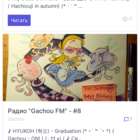
/ Hachiouji in autumn) (* ･` ꒳ ...
6
Читать
Радио "Gachou FM" - #8
Gachou
7
♪ HYUKOH (혁오) - Graduation (* ･` ꒳ ´･ *) {
Gachou - ON! ) (･ ᗢ •) { ♪ Св...