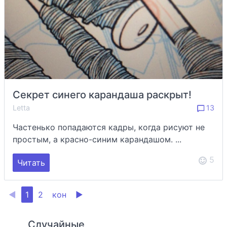
Секрет синего карандаша раскрыт!
Letta
13
Частенько попадаются кадры, когда рисуют не
простым, а красно-синим карандашом. ...
5
Читать
◀
1
2
кон
▶
Случайные