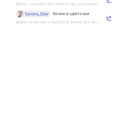
@
letta, спасибо! Все понятно про раскачивание пленэрной мышцы, но напомнить об э...
Кочки и цветочки
Sandra_Bale
@
letta, я мечтаю о подобной форме для зала 😂