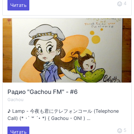
4
Читать
Радио "Gachou FM" - #6
Gachou
♪ Lamp - 今夜も君にテレフォンコール (Telephone
Call) (* ･` ꒳ ´･ *) { Gachou - ON! ) ...
5
Читать