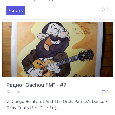
5
Читать
Радио "Gachou FM" - #7
Gachou
9
♪ Django Reinhardt And The Orch. Patrick’s Dance -
Okay Toots (* ･` ꒳ ´･ *) {...