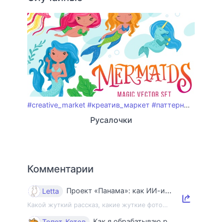
#creative_market
#креатив_маркет
#паттерны
#stockm
Русалочки
Комментарии
Проект «Панама»: как ИИ-индустрия уничтожает книги и знания
Letta
Какой жуткий рассказ, какие жуткие фото…
Как я обрабатываю ракушки
Топот_Котов