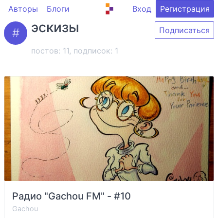
Авторы
Блоги
Вход
Регистрация
эскизы
Подписаться
постов: 11, подписок:
1
Радио "Gachou FM" - #10
Gachou