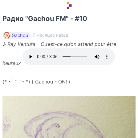
Радио "Gachou FM" - #10
7 месяцев назад
Gachou
♪
Ray Ventura - Qu’est-ce qu’on attend pour être
heureux
(* ･` ꒳ ´･ *) { Gachou - ON! )