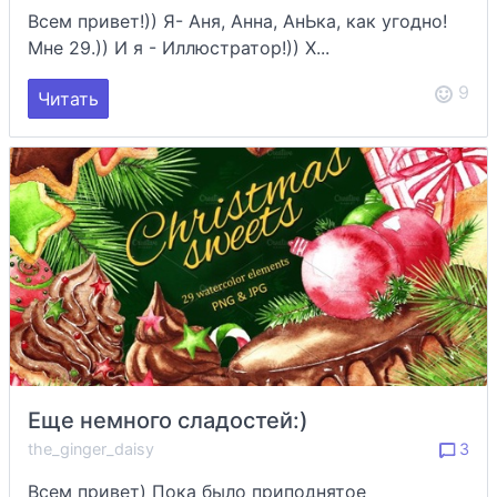
Всем привет!)) Я- Аня, Анна, АнЬка, как угодно!
Мне 29.)) И я - Иллюстратор!)) Х...
9
Читать
Еще немного сладостей:)
the_ginger_daisy
3
Всем привет) Пока было приподнятое