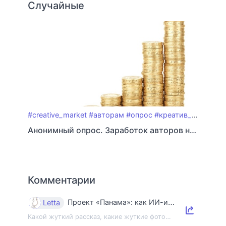
Случайные
#creative_market
#авторам
#опрос
#креатив_маркет
#
Анонимный опрос. Заработок авторов на Креатив Маркете
Комментарии
Проект «Панама»: как ИИ-индустрия уничтожает книги и знания
Letta
Какой жуткий рассказ, какие жуткие фото…