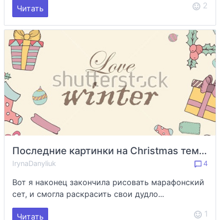
2
Читать
Последние картинки на Christmas тему в этом году — загружены
IrynaDanyliuk
4
Вот я наконец закончила рисовать марафонский
сет, и смогла раскрасить свои дудло...
1
Читать