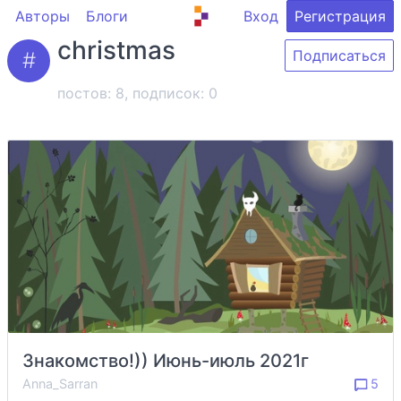
Авторы
Блоги
Вход
Регистрация
christmas
Подписаться
постов: 8, подписок:
0
Знакомство!)) Июнь-июль 2021г
Anna_Sarran
5