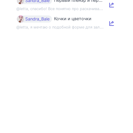
Первый пленэр и первый этюд
Sandra_Bale
@
letta, спасибо! Все понятно про раскачивание пленэрной мышцы, но напомнить об э...
Кочки и цветочки
Sandra_Bale
@
letta, я мечтаю о подобной форме для зала 😂