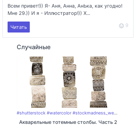
Всем привет!)) Я- Аня, Анна, АнЬка, как угодно!
Мне 29.)) И я - Иллюстратор!)) Х...
9
Читать
Случайные
#shutterstock
#watercolor
#stockmadness_week25
#tot
Акварельные тотемные столбы. Часть 2