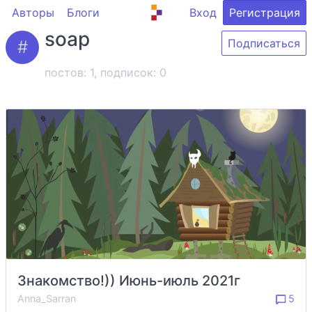
Авторы
Блоги
Вход
Регистрация
soap
Подписаться
постов: 1, подписок:
0
Знакомство!)) Июнь-июль 2021г
Anna_Sarran
5