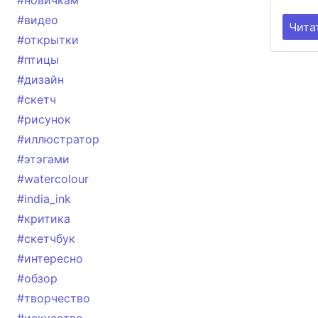
#новичкам
#видео
Чита
#открытки
#птицы
#дизайн
#скетч
#рисунок
#иллюстратор
#этэгами
#watercolour
#india_ink
#критика
#скетчбук
#интересно
#обзор
#творчество