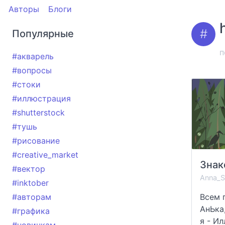
Авторы
Блоги
Популярные
п
#акварель
#вопросы
#стоки
#иллюстрация
#shutterstock
#тушь
#рисование
#creative_market
#вектор
Anna_S
#inktober
#авторам
Всем п
АнЬка,
#графика
я - Ил