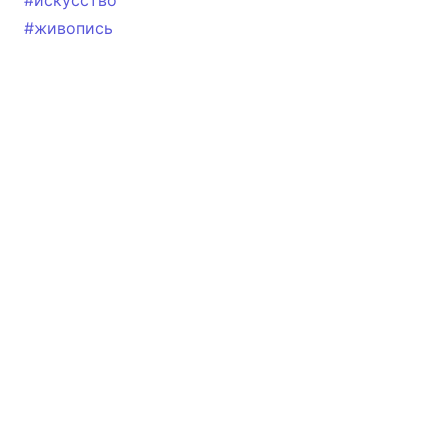
#искусство
#живопись
ИНФОРМАЦИЯ