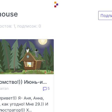
house
Подп
остов: 1, подписок:
0
Знакомство!)) Июнь-июль 2021г
arran
5
ривет!)) Я- Аня, Анна,
 как угодно! Мне 29.)) И
люстратор!)) Х...