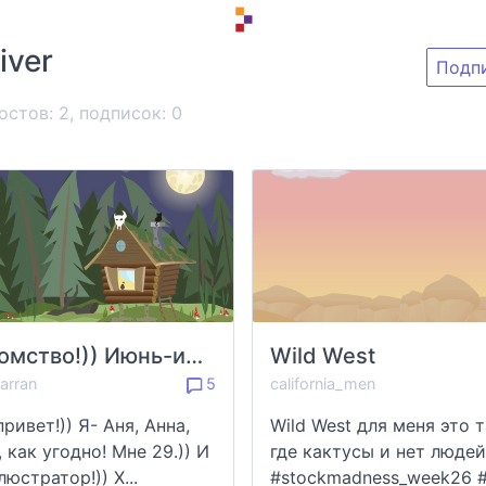
river
Подп
остов: 2, подписок:
0
Знакомство!)) Июнь-июль 2021г
Wild West
arran
5
california_men
ривет!)) Я- Аня, Анна,
Wild West для меня это 
 как угодно! Мне 29.)) И
где кактусы и нет людей
люстратор!)) Х...
#stockmadness_week26 #w