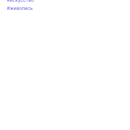
#искусство
#живопись