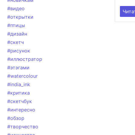
#новичкам
#видео
Чита
#открытки
#птицы
#дизайн
#скетч
#рисунок
#иллюстратор
#этэгами
#watercolour
#india_ink
#критика
#скетчбук
#интересно
#обзор
#творчество