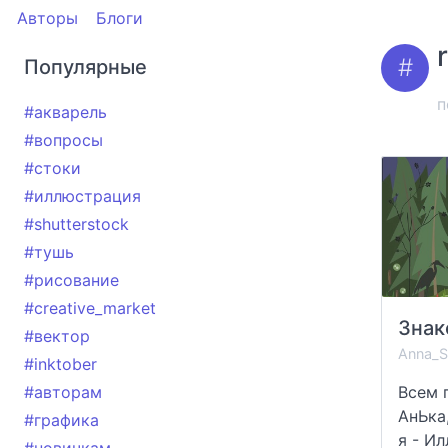
Авторы
Блоги
Популярные
п
#акварель
#вопросы
#стоки
#иллюстрация
#shutterstock
#тушь
#рисование
#creative_market
#вектор
Anna_S
#inktober
#авторам
Всем п
АнЬка,
#графика
я - Ил