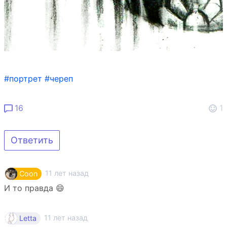
#портрет
#череп
16
1
Ответить
11 лет назад
Coon
И то правда 😄
11 лет назад
Letta