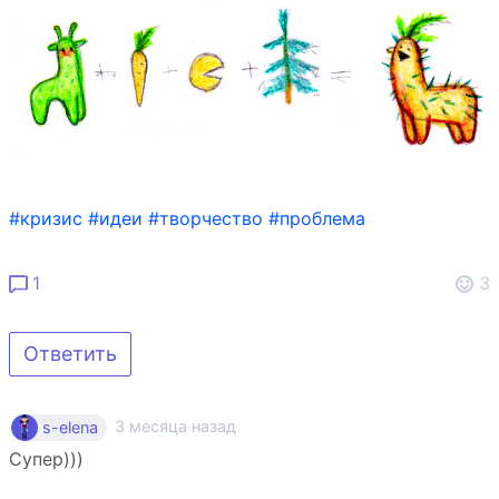
#кризис
#идеи
#творчество
#проблема
1
3
Ответить
3 месяца назад
s-elena
Супер)))