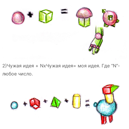
2)Чужая идея + NхЧужая идея= моя идея. Где “N”-
любое число.