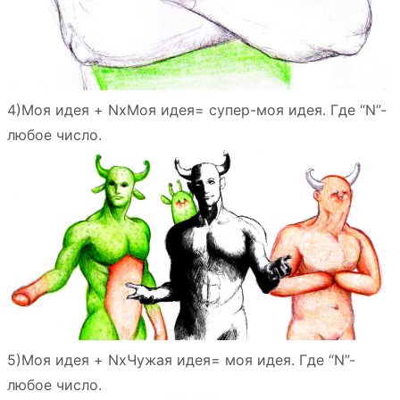
4)Моя идея + NхМоя идея= супер-моя идея. Где “N”-
любое число.
5)Моя идея + NхЧужая идея= моя идея. Где “N”-
любое число.