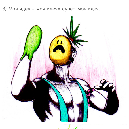
3) Моя идея + моя идея= супер-моя идея.