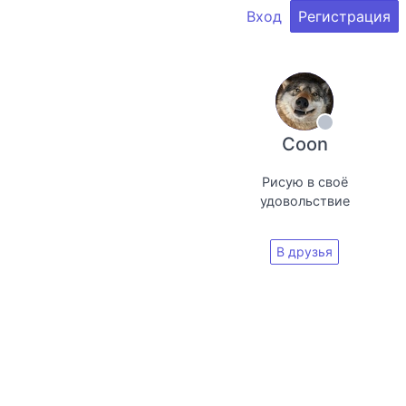
Вход
Регистрация
Coon
Рисую в своё
удовольствие
В друзья