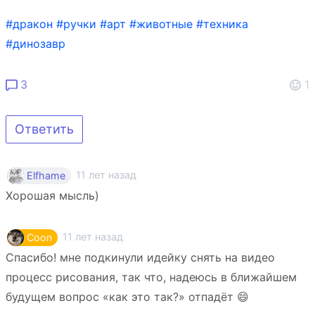
#дракон
#ручки
#арт
#животные
#техника
#динозавр
3
1
Ответить
11 лет назад
Elfhame
Хорошая мысль)
11 лет назад
Coon
Спасибо! мне подкинули идейку снять на видео
процесс рисования, так что, надеюсь в ближайшем
будущем вопрос «как это так?» отпадёт 😄