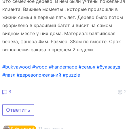
Это семейное дерево. В нем были учтены пожелания
клиента. Важные моменты , которые произошли в
жизни семьи в первые пять лет. Дерево было потом
оформлено в красивый багет и висит на самом
видном месте у них дома. Материал: балтийская
береза, фанера 4мм. Размер: 38см по высоте. Срок
выполнения заказа в среднем 2 недели.
#bukvawood
#wood
#handemade
#семья
#буквавуд
#пазл
#деревопожеланий
#puzzle
8
2
Ответить
11 лет назад
Bukvawood