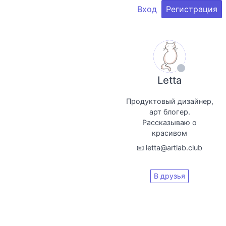
Вход
Регистрация
Letta
Продуктовый дизайнер,
арт блогер.
Рассказываю о
красивом
📧 letta@artlab.club
В друзья