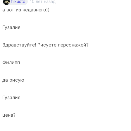
10 лет назад
filkusto
а вот из недавнего))
Гузалия
Здравствуйте! Рисуете персонажей?
Филипп
да рисую
Гузалия
цена?