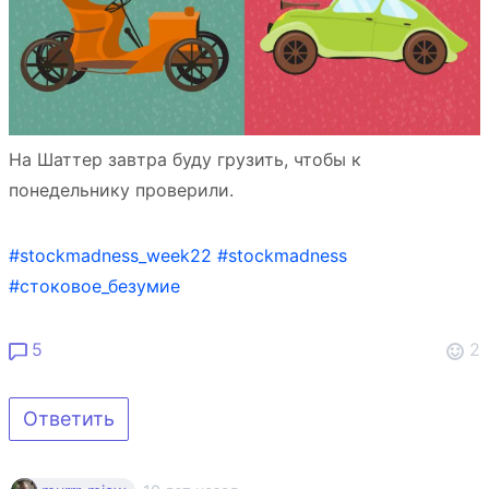
На Шаттер завтра буду грузить, чтобы к
понедельнику проверили.
#stockmadness_week22
#stockmadness
#стоковое_безумие
5
2
Ответить