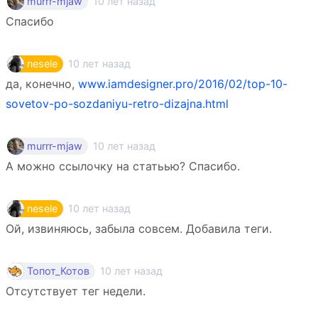
10 лет назад
murrr-mjaw
Спасибо
10 лет назад
nesele
да, конечно,
www.iamdesigner.pro/2016/02/top-10-
sovetov-po-sozdaniyu-retro-dizajna.html
10 лет назад
murrr-mjaw
А можно ссылочку на статьью? Спасибо.
10 лет назад
nesele
Ой, извиняюсь, забыла совсем. Добавила теги.
10 лет назад
Топот_Котов
Отсутствует тег недели.