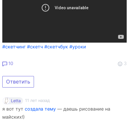
#скетчинг
#скетч
#скетчбук
#уроки
10
3
Ответить
11 лет назад
Letta
я вот тут
создала тему
— даешь рисование на
майских!)