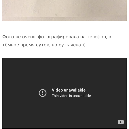
Фото не очень, фотографировала на телефон, в
тёмное время суток, но суть ясна ))