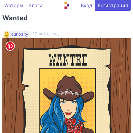
Авторы
Блоги
Вход
Регистрация
Wanted
10 лет назад
curiosity