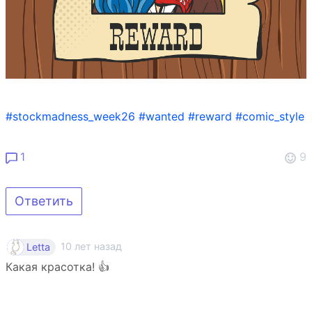
#stockmadness_week26
#wanted
#reward
#comic_style
1
9
Ответить
10 лет назад
Letta
Какая красотка! 👍