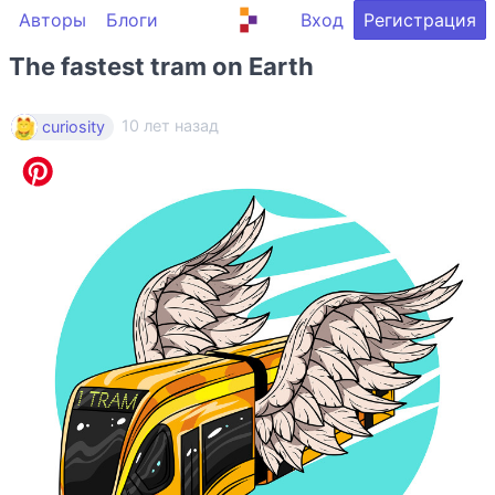
Авторы
Блоги
Вход
Регистрация
The fastest tram on Earth
10 лет назад
curiosity