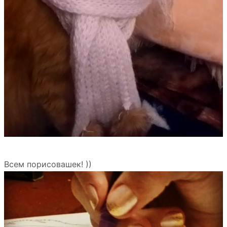
Всем порисовашек! ))