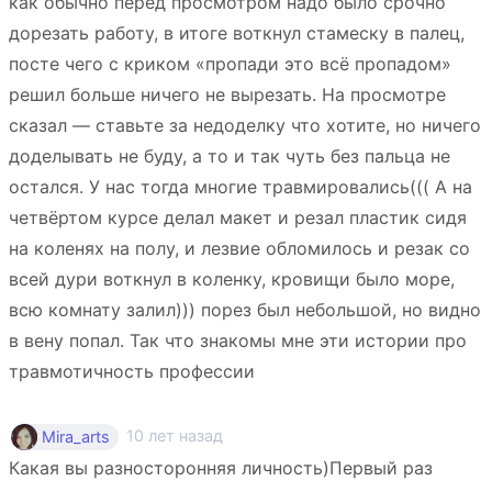
как обычно перед просмотром надо было срочно
дорезать работу, в итоге воткнул стамеску в палец,
посте чего с криком «пропади это всё пропадом»
решил больше ничего не вырезать. На просмотре
сказал — ставьте за недоделку что хотите, но ничего
доделывать не буду, а то и так чуть без пальца не
остался. У нас тогда многие травмировались((( А на
четвёртом курсе делал макет и резал пластик сидя
на коленях на полу, и лезвие обломилось и резак со
всей дури воткнул в коленку, кровищи было море,
всю комнату залил))) порез был небольшой, но видно
в вену попал. Так что знакомы мне эти истории про
травмотичность профессии
10 лет назад
Mira_arts
Какая вы разносторонняя личность)Первый раз