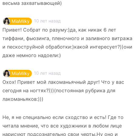
весьма захватывающей)
10 лет назад
MiaMilky
Привет! Собрат по разуму:)да, как никак 6 лет
тиффани, фьюзинга, пленочного и заливного витража
и пескоструйной обработки:)какой интересует?))они
даже немного надоели:)
10 лет назад
MiaMilky
Охох! Привет мой лакоманьячный друг! Что у вас
сегодня на ногтях?)))(постоянная рубрика для
лакоманьяков:)))
Не, я не специально если сходство и есть! Где то
читала мнение, что все художники в любом лице
нарисуют подсознательно свои черты.Ну оно и