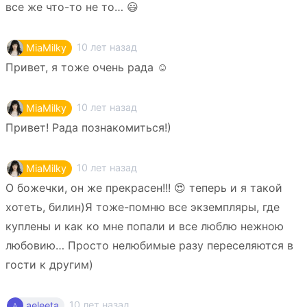
все же что-то не то… 😃
10 лет назад
MiaMilky
Привет, я тоже очень рада ☺️
10 лет назад
MiaMilky
Привет! Рада познакомиться!)
10 лет назад
MiaMilky
О божечки, он же прекрасен!!! 😍 теперь и я такой
хотеть, билин)Я тоже-помню все экземпляры, где
куплены и как ко мне попали и все люблю нежною
любовию… Просто нелюбимые разу переселяются в
гости к другим)
10 лет назад
aeleeta