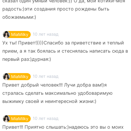
сказал один умный человек:)) О да, мои котики-моя
радость:)эти создания просто рождены быть
обожаемыми:)
10 лет назад
MiaMilky
Ух ты! Привет!))))Спасибо за приветствие и теплый
прием, а я так боялась и стеснялась написать сюда в
первый раз:)дурная:)
10 лет назад
MiaMilky
Привет добрый человек!!! Лучи добра вам!)я
стралась сделать максимально удобоваримую
выжимку своей и неинтересной жизни:)
10 лет назад
MiaMilky
Привет!!! Приятно слышать:)надеюсь это вы о моих