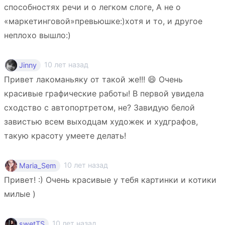
способностях речи и о легком слоге, А не о
«маркетинговой»превьюшке:)хотя и то, и другое
неплохо вышло:)
10 лет назад
Jinny
Привет лакоманьяку от такой же!!! 😄 Очень
красивые графические работы! В первой увидела
сходство с автопортретом, не? Завидую белой
завистью всем выходцам художек и худграфов,
такую красоту умеете делать!
10 лет назад
Maria_Sem
Привет! :) Очень красивые у тебя картинки и котики
милые )
10 лет назад
swetTS