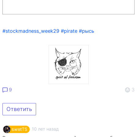
#stockmadness_week29
#pirate
#рысь
9
3
Ответить
10 лет назад
swetTS