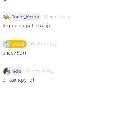
10 лет назад
Топот_Котов
Хорошая работа. 👍
10 лет назад
unova
спасибо)))
10 лет назад
indie
о, как круто!