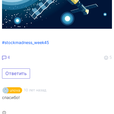
#stockmadness_week45
4
5
Ответить
10 лет назад
unova
спасибо!
😊