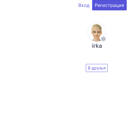
Вход
Регистрация
irka
В друзья