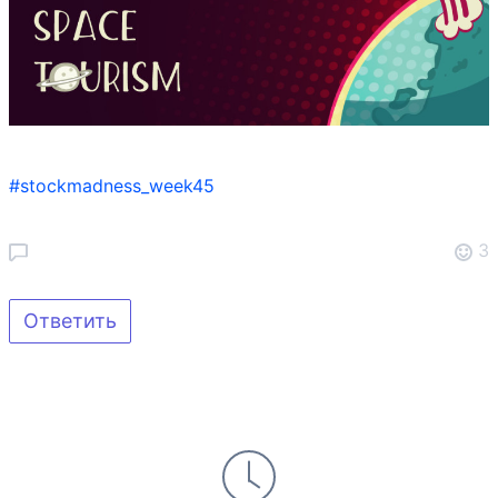
#stockmadness_week45
3
Ответить