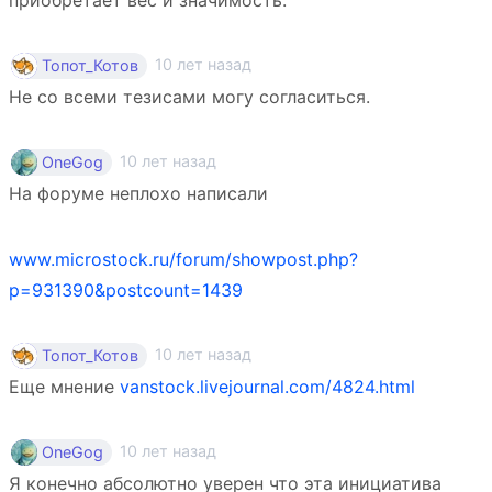
10 лет назад
Топот_Котов
Не со всеми тезисами могу согласиться.
10 лет назад
OneGog
На форуме неплохо написали
www.microstock.ru/forum/showpost.php?
p=931390&postcount=1439
10 лет назад
Топот_Котов
Еще мнение
vanstock.livejournal.com/4824.html
10 лет назад
OneGog
Я конечно абсолютно уверен что эта инициатива