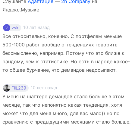
Слушайте
Адаптация
—
2h Company
на
Яндекс.Музыке
10 лет назад
vsk
Все относительно, конечно. С портфелем меньше
500-1000 работ вообще о тенденциях говорить
бессмысленно, например. Потому что это ближе к
рандому, чем к статистике. Но есть в народе какое-
то общее бурчание, что демандов недосыпают.
10 лет назад
FilL239
У меня на шаттере демандов стало больше в этом
месяце, так что непонятно какая тенденция, хотя
может что для меня много, для вас мало)) но по
сравнению с предыдущими месяцами стало больше.