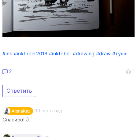
#ink
#inktober2016
#inktober
#drawing
#draw
#тушь
2
1
Ответить
10 лет назад
AlenaKaz
Спасибо! :)