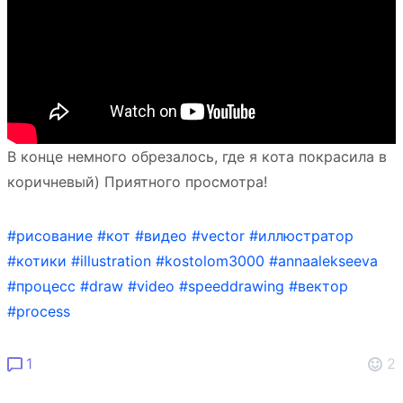
В конце немного обрезалось, где я кота покрасила в
коричневый) Приятного просмотра!
#рисование
#кот
#видео
#vector
#иллюстратор
#котики
#illustration
#kostolom3000
#annaalekseeva
#процесс
#draw
#video
#speeddrawing
#вектор
#process
1
2