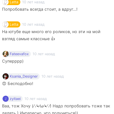
10 лет назад
Letta
Попробовать всегда стоит, а вдруг…!
10 лет назад
Letta
На ютубе еще много его роликов, но эти на мой
взгляд самые классные 👍
10 лет назад
Fateevafox
Суперррр)
10 лет назад
Ksania_Designer
😍 Бесподобно!
10 лет назад
zyitaei
Ваа, тож Хочу (⁄ ⁄•⁄ω⁄•⁄ ⁄) Надо попробовать тоже так
делать ) Интересно, что получиться))