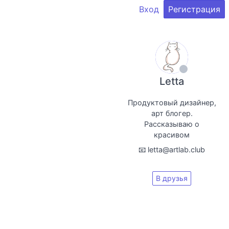
Вход
Регистрация
Letta
Продуктовый дизайнер,
арт блогер.
Рассказываю о
красивом
📧 letta@artlab.club
В друзья