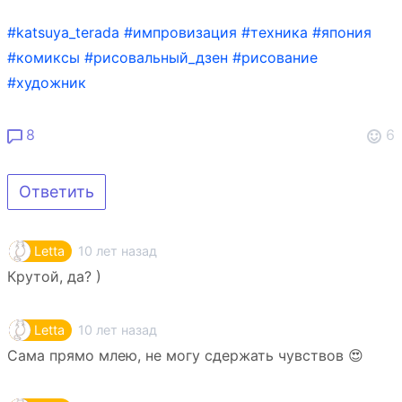
#katsuya_terada
#импровизация
#техника
#япония
#комиксы
#рисовальный_дзен
#рисование
#художник
8
6
Ответить
10 лет назад
Letta
Крутой, да? )
10 лет назад
Letta
Сама прямо млею, не могу сдержать чувствов 😍